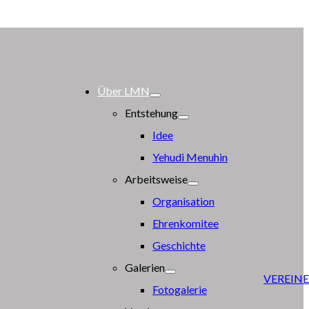
Über LMN
Entstehung
Idee
Yehudi Menuhin
Arbeitsweise
Organisation
Ehrenkomitee
Geschichte
Galerien
VEREINE
Fotogalerie