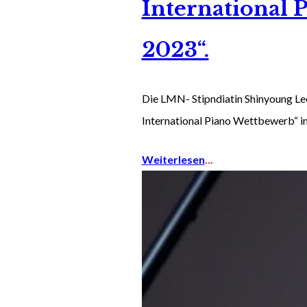
International
2023“.
Die LMN- Stipndiatin Shinyoung Lee
International Piano Wettbewerb“ i
Weiterlesen
...